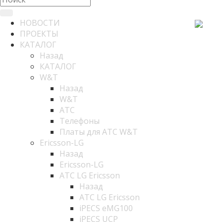
НОВОСТИ
ПРОЕКТЫ
КАТАЛОГ
Назад
КАТАЛОГ
W&T
Назад
W&T
АТС
Телефоны
Платы для АТС W&T
Ericsson-LG
Назад
Ericsson-LG
АТС LG Ericsson
Назад
АТС LG Ericsson
iPECS eMG100
iPECS UCP