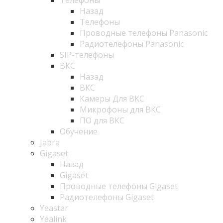
Телефоны
Назад
Телефоны
Проводные телефоны Panasonic
Радиотелефоны Panasonic
SIP-телефоны
ВКС
Назад
ВКС
Камеры Для ВКС
Микрофоны для ВКС
ПО для ВКС
Обучение
Jabra
Gigaset
Назад
Gigaset
Проводные телефоны Gigaset
Радиотелефоны Gigaset
Yeastar
Yealink