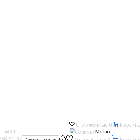
Отложенные
0
Корзин
W&T
Меню
788-81-37
Заказать звонок