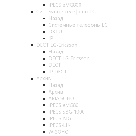
iPECS eMG800
Системные телефоны LG
Назад
Системные телефоны LG
DKTU
IP
DECT LG-Ericsson
Назад
DECT LG-Ericsson
DECT
IP DECT
Архив
Назад
Архив
ARIA SOHO
iPECS eMG80
iPECS SBG-1000
iPECS-MG
iPECS-LIK
W-SOHO