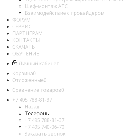
Шеф-монтаж АТС
Взаимодействие с провайдером
ФОРУМ
СЕРВИС
ПАРТНЕРАМ
КОНТАКТЫ
СКАЧАТЬ
ОБУЧЕНИЕ
Личный кабинет
Корзина
0
Отложенные
0
Сравнение товаров
0
+7 495 788-81-37
Назад
Телефоны
+7 495 788-81-37
+7 495 740-06-70
Заказать звонок