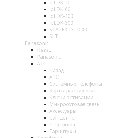
ipLDK-20
ipLDK-60
ipLDK-100
ipLDK-300
STAREX CS-1000
SLT
Panasonic
Назад
Panasonic
АТС
Назад
АТС
Системные телефоны
Карты расширения
Ключи активации
Микросотовая связь
Аксессуары
Call-центр
Софтфоны
Гарнитуры