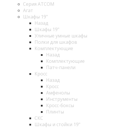
Серия ATCOM
Агат
Шкафы 19"
Назад
Шкафы 19"
Уличные умные шкафы
Полки для шкафов
Комплектующие
Назад
Комплектующие
Патч-панели
Кросс
Назад
Кросс
Амфенолы
Инструменты
Кросс-боксы
Плинты
СКС
Шкафы и стойки 19"